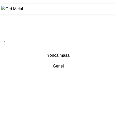
Cumhuriyet Mh. Çalıkavak Sk. No:3/F, İnegöl/Bursa
Yonca masa
Genel