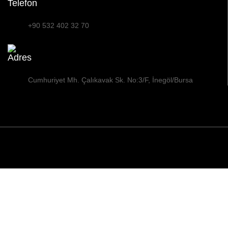
Telefon
+90 532 402 32 70
Adres
Cumhuriyet Mh. Çalıkavak Sk. No:3/F, İnegöl/Bursa